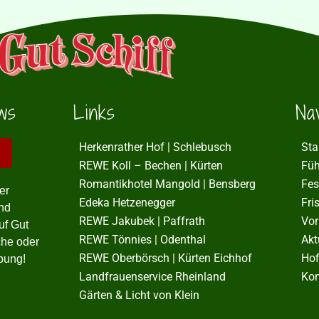
ws
Links
Nav
Herkenrather Hof | Schlebusch
Sta
REWE Koll – Bechen | Kürten
Fü
Romantikhotel Mangold | Bensberg
Fes
er
Edeka Hetzenegger
Fri
nd
REWE Jakubek | Paffrath
Vor
uf Gut
REWE Tönnies | Odenthal
Akt
che oder
REWE Oberbörsch | Kürten Eichhof
Hof
bung!
Landfrauenservice Rheinland
Kon
Gärten & Licht von Klein