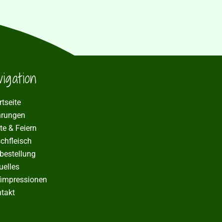
igation
rtseite
hrungen
te & Feiern
schfleisch
bestellung
uelles
impressionen
takt